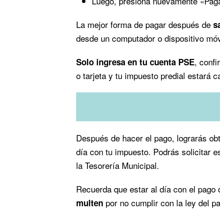
Luego, presiona nuevamente «Paga
La mejor forma de pagar después de
s
desde un computador o dispositivo móv
, confi
Solo ingresa en tu cuenta PSE
o tarjeta y tu impuesto predial estará 
Después de hacer el pago, lograrás ob
día con tu impuesto. Podrás solicitar 
la Tesorería Municipal.
Recuerda que estar al día con el pago 
por no cumplir con la ley del pa
multen