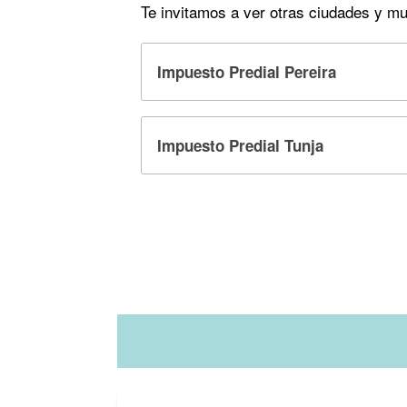
Te invitamos a ver otras ciudades y m
Impuesto Predial Pereira
Impuesto Predial Tunja