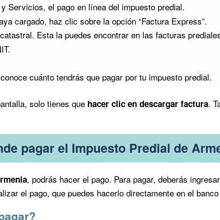
y Servicios, el pago en línea del impuesto predial.
ya cargado, haz clic sobre la opción “Factura Express”.
 catastral. Esta la puedes encontrar en las facturas prediales
IT.
y conoce cuánto tendrás que pagar por tu impuesto predial.
antalla, solo tienes que
. T
hacer clic en descargar factura
de pagar el Impuesto Predial de Arm
, podrás hacer el pago. Para pagar, deberás ingresar 
Armenia
lizar el pago, que puedes hacerlo directamente en el banco 
pagar?