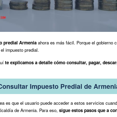
ahora es más fácil. Porque el gobierno 
o predial Armenia
 el impuesto predial.
quí
te explicamos a detalle cómo consultar, pagar, descar
Consultar Impuesto Predial de Armeni
nea es que el usuario puede acceder a estos servicios cuando
 Alcaldía de Armenia. Para eso,
sigue estos pasos que a co