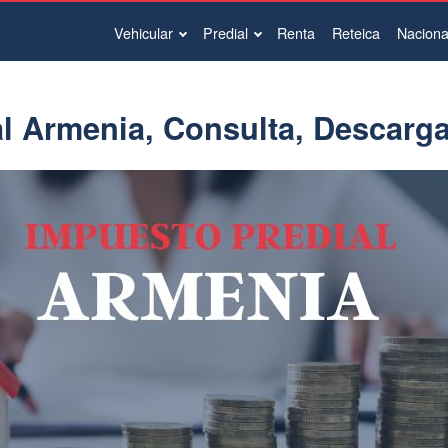
Vehicular
Predial
Renta
Reteica
Naciona
l Armenia, Consulta, Descarga