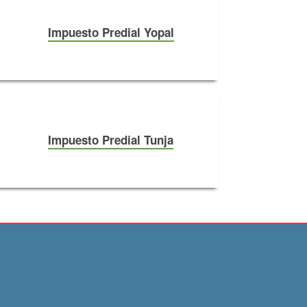
Impuesto Predial Yopal
Impuesto Predial Tunja