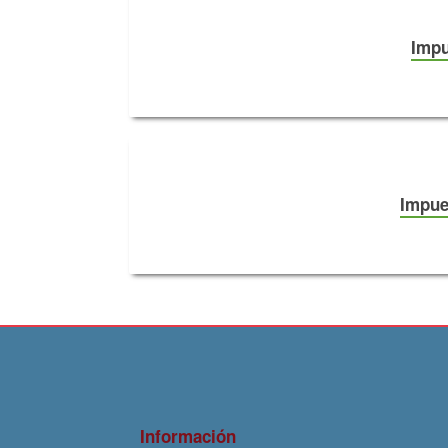
Impu
Impue
Información