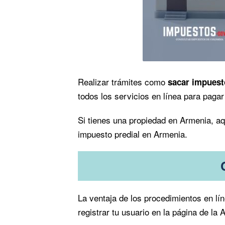
Realizar trámites como
sacar impuest
todos los servicios en línea para pagar
Si tienes una propiedad en Armenia, a
impuesto predial en Armenia.
La ventaja de los procedimientos en lí
registrar tu usuario en la página de la