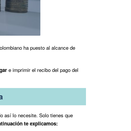
colombiano ha puesto al alcance de
e imprimir el recibo del pago del
gar
a
 así lo necesite. Solo tienes que
ntinuación te explicamos: