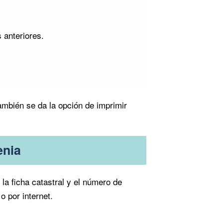
 anteriores.
ambién se da la opción de imprimir
enia
la ficha catastral y el número de
o por internet.