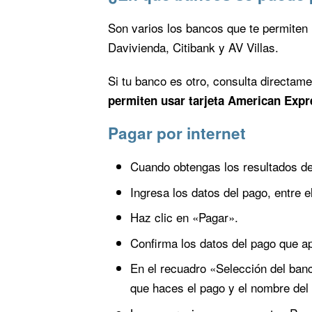
Son varios los bancos que te permiten
Davivienda, Citibank y AV Villas.
Si tu banco es otro, consulta directam
permiten usar tarjeta American Exp
Pagar por internet
Cuando obtengas los resultados de 
Ingresa los datos del pago, entre e
Haz clic en «Pagar».
Confirma los datos del pago que a
En el recuadro «Selección del banc
que haces el pago y el nombre del